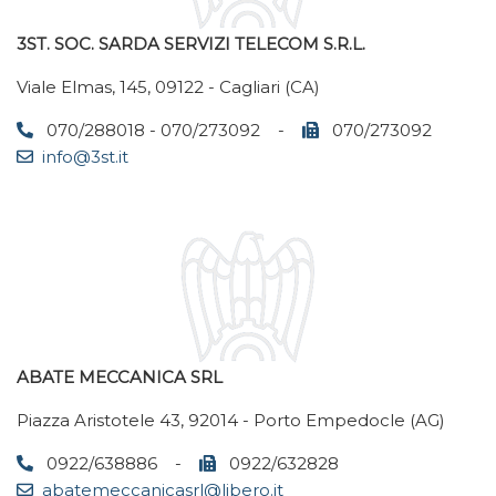
3ST. SOC. SARDA SERVIZI TELECOM S.R.L.
Viale Elmas, 145, 09122 - Cagliari (CA)
070/288018 - 070/273092 -
070/273092
info@3st.it
ABATE MECCANICA SRL
Piazza Aristotele 43, 92014 - Porto Empedocle (AG)
0922/638886 -
0922/632828
abatemeccanicasrl@libero.it