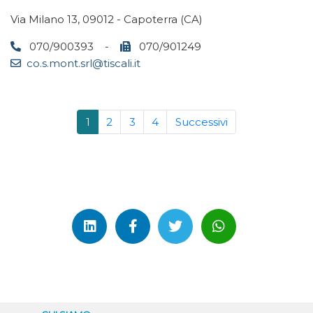
Via Milano 13, 09012 - Capoterra (CA)
070/900393 -
070/901249
co.s.mont.srl@tiscali.it
1
2
3
4
Successivi