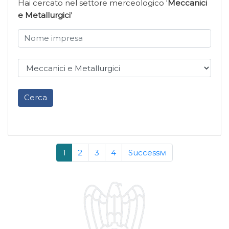
Hai cercato nel settore merceologico '
Meccanici
e Metallurgici
'
Cerca
1
2
3
4
Successivi