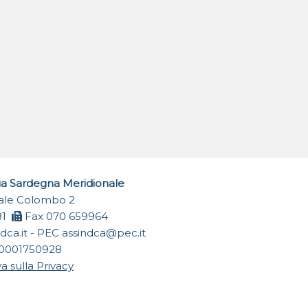
ia Sardegna Meridionale
Viale Colombo 2
81
Fax 070 659964
dca.it
- PEC
assindca@pec.it
0001750928
a sulla Privacy