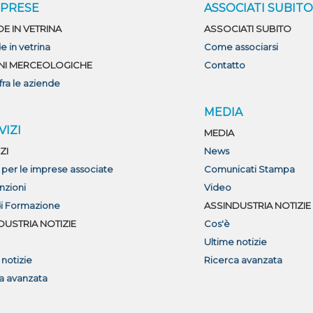
MPRESE
ASSOCIATI SUBIT
DE IN VETRINA
ASSOCIATI SUBITO
e in vetrina
Come associarsi
NI MERCEOLOGICHE
Contatto
fra le aziende
MEDIA
VIZI
MEDIA
ZI
News
i per le imprese associate
Comunicati Stampa
nzioni
Video
di Formazione
ASSINDUSTRIA NOTIZIE
DUSTRIA NOTIZIE
Cos'è
Ultime notizie
 notizie
Ricerca avanzata
a avanzata