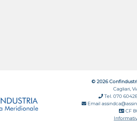
© 2026 Confindustr
Cagliari, 
Tel. 070 6042
Email
assindca@assin
CF 8
Informativ