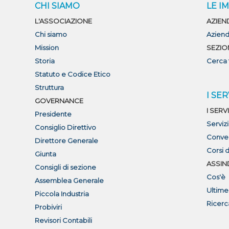
CHI SIAMO
LE I
L'ASSOCIAZIONE
AZIEN
Chi siamo
Aziend
Mission
SEZIO
Storia
Cerca 
Statuto e Codice Etico
Struttura
I SER
GOVERNANCE
I SERVI
Presidente
Serviz
Consiglio Direttivo
Conve
Direttore Generale
Corsi 
Giunta
ASSIN
Consigli di sezione
Cos'è
Assemblea Generale
Ultime
Piccola Industria
Ricerc
Probiviri
Revisori Contabili