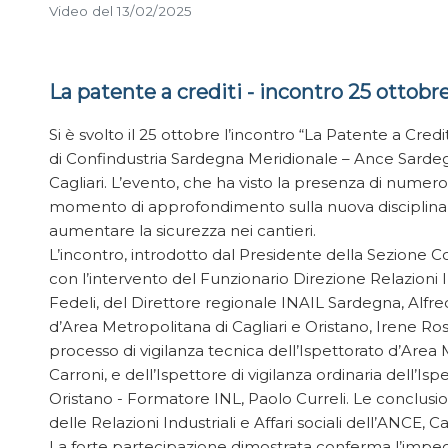
Video del 13/02/2025
La patente a crediti - incontro 25 ottobr
Si è svolto il 25 ottobre l’incontro “La Patente a Credi
di Confindustria Sardegna Meridionale – Ance Sardegn
Cagliari. L’evento, che ha visto la presenza di numeros
momento di approfondimento sulla nuova disciplina d
aumentare la sicurezza nei cantieri.
L’incontro, introdotto dal Presidente della Sezione Co
con l’intervento del Funzionario Direzione Relazioni In
Fedeli, del Direttore regionale INAIL Sardegna, Alfred
d’Area Metropolitana di Cagliari e Oristano, Irene R
processo di vigilanza tecnica dell’Ispettorato d’Area 
Carroni, e dell’Ispettore di vigilanza ordinaria dell’Is
Oristano - Formatore INL, Paolo Curreli. Le conclusio
delle Relazioni Industriali e Affari sociali dell’ANCE, Ca
La forte partecipazione dimostrata conferma l’impeg