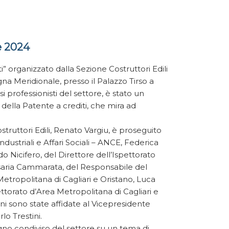
e 2024
ti” organizzato dalla Sezione Costruttori Edili
a Meridionale, presso il Palazzo Tirso a
i professionisti del settore, è stato un
ella Patente a crediti, che mira ad
struttori Edili, Renato Vargiu, è proseguito
dustriali e Affari Sociali – ANCE, Federica
o Nicifero, del Direttore dell’Ispettorato
osaria Cammarata, del Responsabile del
Metropolitana di Cagliari e Oristano, Luca
pettorato d’Area Metropolitana di Cagliari e
ni sono state affidate al Vicepresidente
rlo Trestini.
no condiviso del settore su un tema di