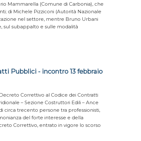
ario Mammarella (Comune di Carbonia), che
anti; di Michele Pizziconi (Autorità Nazionale
izzazione nel settore, mentre Bruno Urbani
, sul subappalto e sulle modalità
tti Pubblici - incontro 13 febbraio
Il Decreto Correttivo al Codice dei Contratti
dionale – Sezione Costruttori Edili – Ance
i circa trecento persone tra professionisti,
imonianza del forte interesse e della
reto Correttivo, entrato in vigore lo scorso