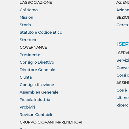
L'ASSOCIAZIONE
AZIEN
Chi siamo
Aziend
Mission
SEZIO
Storia
Cerca 
Statuto e Codice Etico
Struttura
I SER
GOVERNANCE
I SERVI
Presidente
Serviz
Consiglio Direttivo
Conve
Direttore Generale
Corsi 
Giunta
ASSIN
Consigli di sezione
Cos'è
Assemblea Generale
Ultime
Piccola Industria
Ricerc
Probiviri
Revisori Contabili
GRUPPO GIOVANI IMPRENDITORI