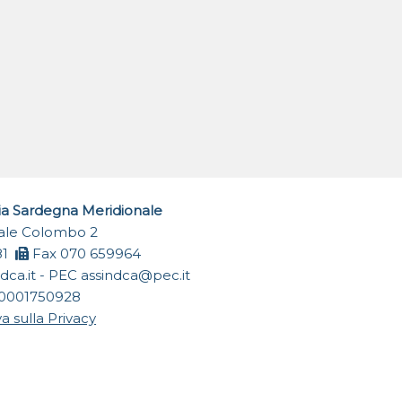
ia Sardegna Meridionale
Viale Colombo 2
81
Fax 070 659964
dca.it
- PEC
assindca@pec.it
0001750928
a sulla Privacy