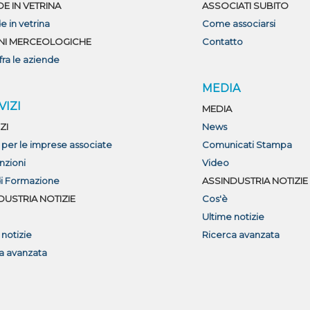
DE IN VETRINA
ASSOCIATI SUBITO
e in vetrina
Come associarsi
NI MERCEOLOGICHE
Contatto
fra le aziende
MEDIA
VIZI
MEDIA
ZI
News
i per le imprese associate
Comunicati Stampa
nzioni
Video
di Formazione
ASSINDUSTRIA NOTIZIE
DUSTRIA NOTIZIE
Cos'è
Ultime notizie
 notizie
Ricerca avanzata
a avanzata