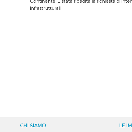
Continente. È stata ribadita la richiesta di int
infrastrutturali.
CHI SIAMO
LE I