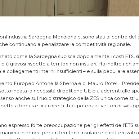
onfindustria Sardegna Meridionale, sono stati al centro del 
ali che continuano a penalizzare la competitività regionale.
iato come la Sardegna subisca doppiamente i costi ETS, sia
più gravosi rispetto a territori non insulari. Ha inoltre richia
 e collegamenti interni insufficienti – e sulla peculiare ass
mento Europeo Antonella Sberna e di Mauro Rotelli, Presid
olineata la necessità di politiche UE più aderenti alle specifi
nsenso anche sul ruolo strategico della ZES unica come stru
tto a bonus e aiuti diretti. Tra i potenziali vettori di svilupp
no espresso forte preoccupazione per gli effetti dell’ETS su
niera inidonea per un territorio insulare e caratterizzato d